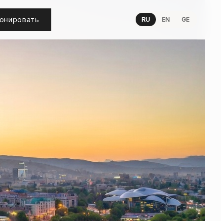
онировать
RU
EN
GE