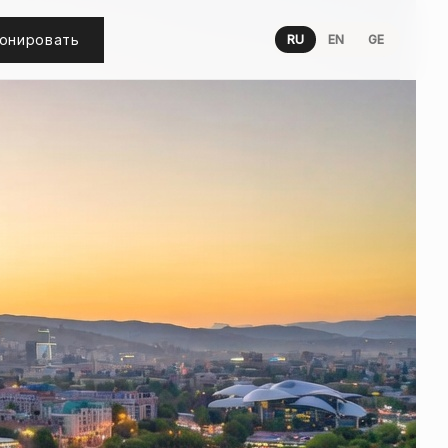
онировать
RU
EN
GE