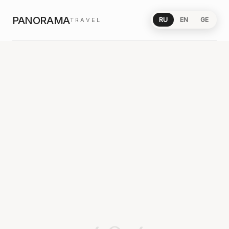
PANORAMA
RU
EN
GE
TRAVEL