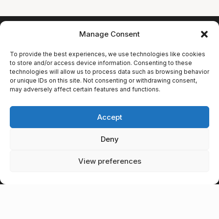
Manage Consent
PANORAMA
To provide the best experiences, we use technologies like cookies
to store and/or access device information. Consenting to these
technologies will allow us to process data such as browsing behavior
TRAVEL AGENCY
or unique IDs on this site. Not consenting or withdrawing consent,
may adversely affect certain features and functions.
Откройте для себя Грузию с нами.
Авторские туры,
Accept
профессиональные гиды и
незабываемые впечатления.
Deny
View preferences
НАВИГАЦИЯ
Направления
Туры
Авиабилеты